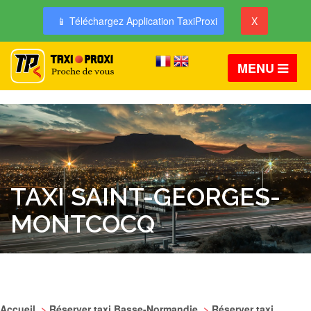
📱 Téléchargez Application TaxiProxi
X
MENU
TAXI SAINT-GEORGES-
MONTCOCQ
Accueil
>
Réserver taxi Basse-Normandie
>
Réserver taxi