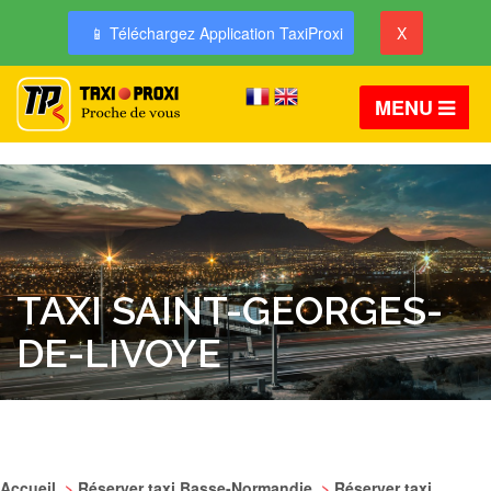
📱 Téléchargez Application TaxiProxi
X
MENU
TAXI SAINT-GEORGES-
DE-LIVOYE
Accueil
>
Réserver taxi Basse-Normandie
>
Réserver taxi