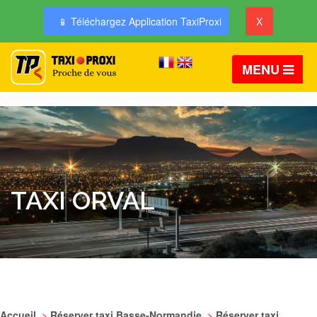
📱 Téléchargez Application TaxiProxi
X
MENU
TAXI ORVAL
Accueil
>
Réserver taxi Basse-Normandie
>
Réserver taxi