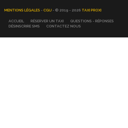
MENTIONS LÉGALES
-
CGU
- © 2019 - 2026
TAXI PROXI
ACCUEIL
RÉSERVER UN TAXI
QUESTIONS - RÉPONSES
DÉSINSCRIRE SMS
CONTACTEZ NOUS