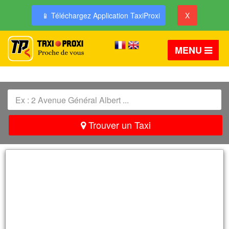
📱 Téléchargez Application TaxiProxi
X
MENU
MENU
Trouver un Taxi