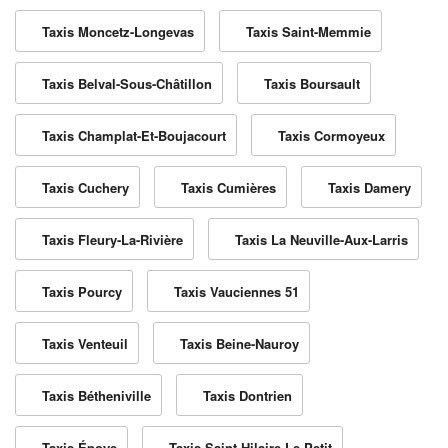
Taxis Moncetz-Longevas
Taxis Saint-Memmie
Taxis Belval-Sous-Châtillon
Taxis Boursault
Taxis Champlat-Et-Boujacourt
Taxis Cormoyeux
Taxis Cuchery
Taxis Cumières
Taxis Damery
Taxis Fleury-La-Rivière
Taxis La Neuville-Aux-Larris
Taxis Pourcy
Taxis Vauciennes 51
Taxis Venteuil
Taxis Beine-Nauroy
Taxis Bétheniville
Taxis Dontrien
Taxis Époye
Taxis Saint-Hilaire-Le-Petit