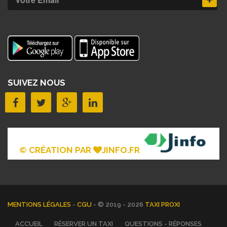
SUIVEZ NOUS
© CRÉATION PAR
JINFO.FR
MENTIONS LÉGALES
-
CGU
- © 2019 - 2026
TAXI PROXI
ACCUEIL
RÉSERVER UN TAXI
QUESTIONS - RÉPONSES