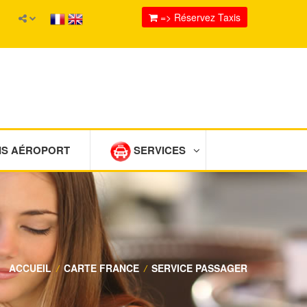
=> Réservez Taxis
IS AÉROPORT
SERVICES
ACCUEIL
/
CARTE FRANCE
/
SERVICE PASSAGER