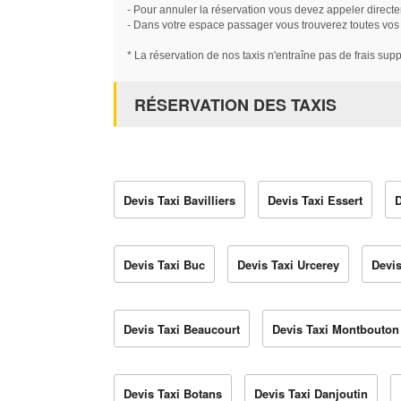
- Pour annuler la réservation vous devez appeler directe
- Dans votre espace passager vous trouverez toutes vos ré
* La réservation de nos taxis n'entraîne pas de frais sup
RÉSERVATION DES TAXIS
Devis Taxi Bavilliers
Devis Taxi Essert
D
Devis Taxi Buc
Devis Taxi Urcerey
Devis
Devis Taxi Beaucourt
Devis Taxi Montbouton
Devis Taxi Botans
Devis Taxi Danjoutin