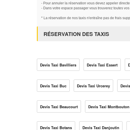
- Pour annuler la réservation vous devez appeler directe
- Dans votre espace passager vous trouverez toutes vos ré
* La réservation de nos taxis n'entraîne pas de frais sup
RÉSERVATION DES TAXIS
Devis Taxi Bavilliers
Devis Taxi Essert
D
Devis Taxi Buc
Devis Taxi Urcerey
Devis
Devis Taxi Beaucourt
Devis Taxi Montbouton
Devis Taxi Botans
Devis Taxi Danjoutin