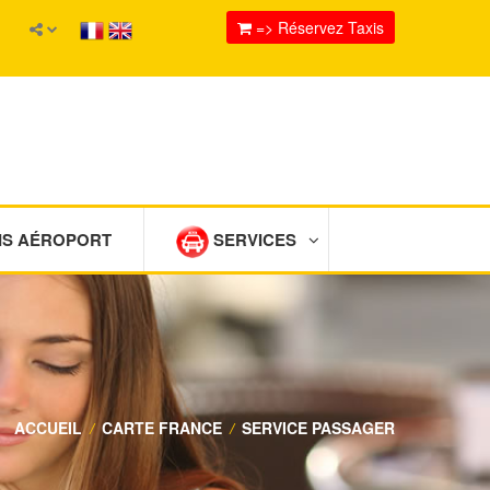
=> Réservez Taxis
IS AÉROPORT
SERVICES
ACCUEIL
/
CARTE FRANCE
/
SERVICE PASSAGER