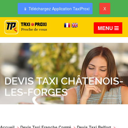
📱 Téléchargez Application TaxiProxi
X
MENU
DEVIS TAXI CHÂTENOIS-
LES-FORGES
Accueil
>
Devis Taxi Franche Comté
>
Devis Taxi Belfort
>