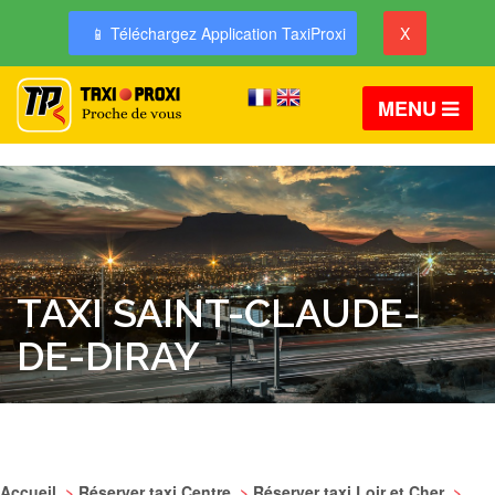
📱 Téléchargez Application TaxiProxi
X
MENU
TAXI SAINT-CLAUDE-
DE-DIRAY
Accueil
>
Réserver taxi Centre
>
Réserver taxi Loir et Cher
>