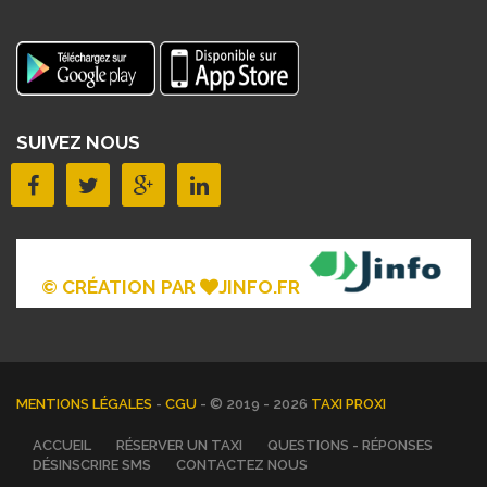
SUIVEZ NOUS
© CRÉATION PAR
JINFO.FR
MENTIONS LÉGALES
-
CGU
- © 2019 - 2026
TAXI PROXI
ACCUEIL
RÉSERVER UN TAXI
QUESTIONS - RÉPONSES
DÉSINSCRIRE SMS
CONTACTEZ NOUS