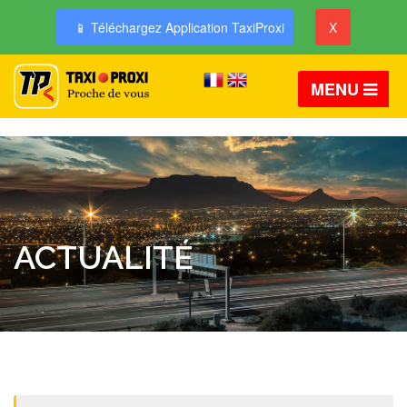
📱 Téléchargez Application TaxiProxi
X
MENU
ACTUALITÉ