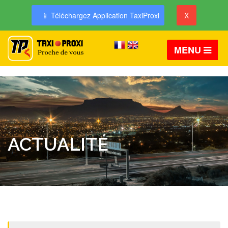
📱 Téléchargez Application TaxiProxi
X
MENU
ACTUALITÉ