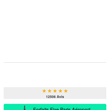
★
★
★
★
★
12506 Avis
Forfaits Fixe Paris Aéroport