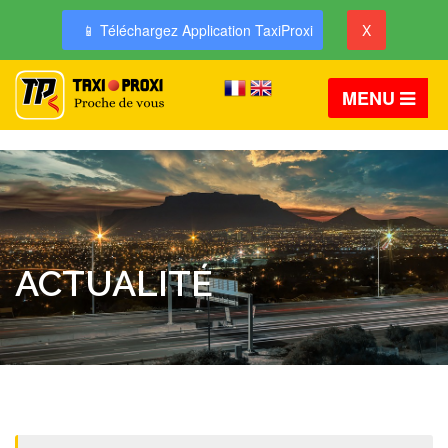
📱 Téléchargez Application TaxiProxi
X
MENU
ACTUALITÉ