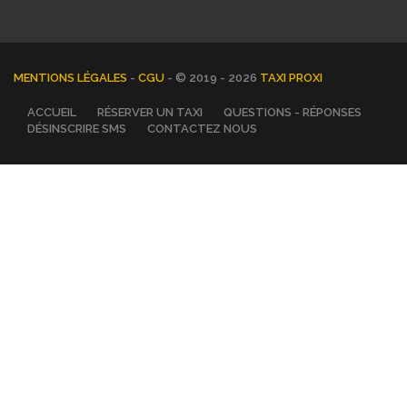
MENTIONS LÉGALES
-
CGU
- © 2019 - 2026
TAXI PROXI
ACCUEIL
RÉSERVER UN TAXI
QUESTIONS - RÉPONSES
DÉSINSCRIRE SMS
CONTACTEZ NOUS