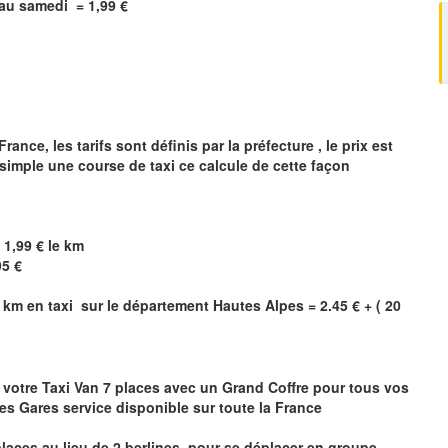
i au samedi =
1,99
€
nce, les tarifs sont définis par la préfecture , le prix est
 simple une course de taxi ce calcule de cette façon
 1,99 € le km
95
€
 km en taxi sur le département
Hautes Alpes
= 2.45 € + ( 20
 votre Taxi Van 7 places
avec un Grand Coffre pour tous vos
les Gares service disponible sur toute la France
laces au lieu de 2 berlines pour se déplacer en groupe,