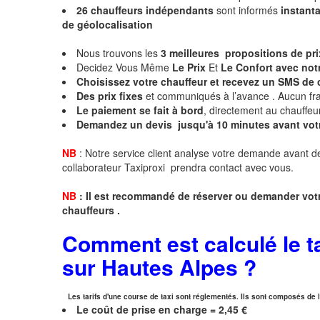
26 chauffeurs indépendants
sont informés
instan
de géolocalisation
Nous trouvons les
3 meilleures propositions de pr
Decidez Vous Même
Le Prix
Et
Le Confort avec notr
Choisissez votre chauffeur et recevez un SMS de
Des prix fixes
et communiqués à l’avance . Aucun fra
Le paiement se fait à bord
, directement au chauffeu
Demandez un devis jusqu'à 10 minutes avant vot
NB
: Notre service client analyse votre demande avant de
collaborateur Taxiproxi prendra contact avec vous.
NB
:
I
l est recommandé de réserver
ou demander
v
o
t
chauffeurs .
Comment est calculé le ta
sur
Hautes Alpes
?
Les tarifs d'une course de taxi sont réglementés. Ils sont composés de la
Le coût de prise en charge =
2,45 €