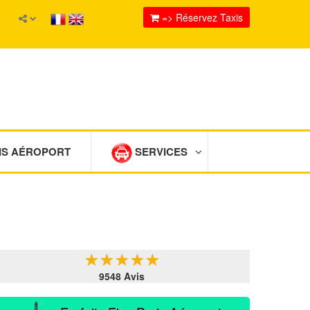
=> Réservez Taxis
IS AÉROPORT
SERVICES
★
★
★
★
★
9548 Avis