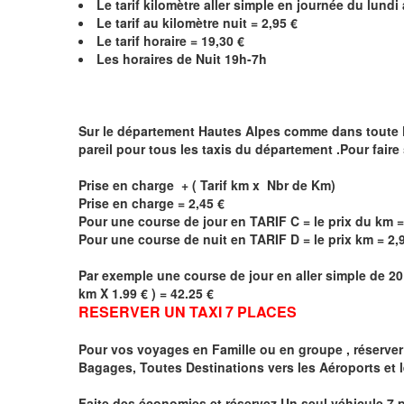
Le
tarif kilomètre aller simple en journée du lund
Le
tarif au kilomètre nuit =
2,95 €
Le
tarif horaire =
19,30
€
Les horaires de
Nuit 19h-7h
Sur le département
Hautes Alpes
comme dans toute Fra
pareil pour tous les taxis du département .Pour faire
Prise en charge + ( Tarif km x Nbr de Km)
Prise en charge =
2,45
€
Pour une course de jour en TARIF C = le prix du km =
Pour une course de nuit en TARIF D = le prix km =
2,
Par exemple une course de jour en
aller simple
de 20
km X 1.99 € ) = 42.25 €
RESERVER UN TAXI 7 PLACES
Pour vos voyages en Famille ou en groupe ,
réserver
Bagages, Toutes Destinations vers
les Aéroports et 
Faite des économies et réservez Un seul véhicule 7 p