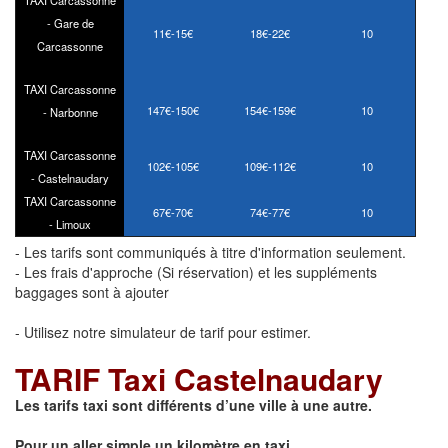
- Gare de
11€-15€
18€-22€
10
Carcassonne
TAXI Carcassonne
147€-150€
154€-159€
10
- Narbonne
TAXI Carcassonne
102€-105€
109€-112€
10
- Castelnaudary
TAXI Carcassonne
67€-70€
74€-77€
10
- Limoux
- Les tarifs sont communiqués à titre d'information seulement.
- Les frais d'approche (Si réservation) et les suppléments
baggages sont à ajouter
- Utilisez notre simulateur de tarif pour estimer.
TARIF Taxi Castelnaudary
Les tarifs taxi sont différents d’une ville à une autre.
Pour un aller simple un kilomètre en taxi