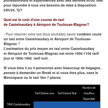
professionnels et expérimentés avec des berlines et/ou VAN
pour répondre à tous vos besoins de mise à disposition
24h/24, 7j/7
Quel est le coût d'une course de taxi
de
Castelnaudary
à
Aéroport de Toulouse-Blagnac
?
- Pour réserver votre taxi Vous souhaitez savoir
combien coute
un taxi entre
Castelnaudary
et
Aéroport de Toulouse-
Blagnac
?
L’estimation du prix moyen en taxi entre
Castelnaudary
et
Aéroport de Toulouse-Blagnac
est entre 100€-110€ tarif
jour et 180€-190€ tarif nuit .
Si vous êtes 3 ou 4 personnes avec beaucoup de bagages,
pensez à demander un Break et si vous êtes plus, osez le
Monospace ou le taxi Van 7 places
Nombre de
Tarif Estimé Jour
Tarif Estimé Nuit
chauffeur
Disponible
TAXI Castelnaudary