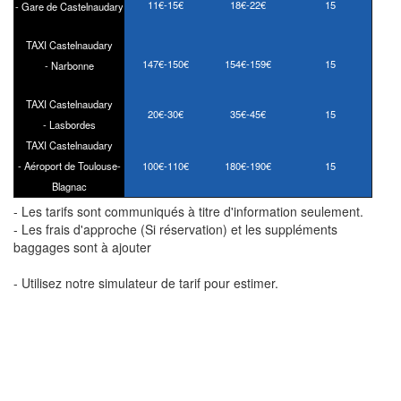
11€-15€
18€-22€
15
- Gare de Castelnaudary
TAXI Castelnaudary
147€-150€
154€-159€
15
- Narbonne
TAXI Castelnaudary
20€-30€
35€-45€
15
- Lasbordes
TAXI Castelnaudary
- Aéroport de Toulouse-
100€-110€
180€-190€
15
Blagnac
- Les tarifs sont communiqués à titre d'information seulement.
- Les frais d'approche (Si réservation) et les suppléments
baggages sont à ajouter
- Utilisez notre simulateur de tarif pour estimer.