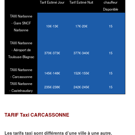
Tarif Estimé Jour
Tarif Estimé Nuit
chauffeur
Disponible
TAXI Narbonne
- Gare SNCF
10€-13€
17€-20€
15
Narbonne
TAXI Narbonne
- Aéroport de
370€-373€
377€-340€
15
Toulouse-Blagnac
TAXI Narbonne
145€-148€
152€-155€
15
- Carcassonne
TAXI Narbonne
235€-238€
242€-245€
15
- Castelnaudary
TARIF Taxi CARCASSONNE
Les tarifs taxi sont différents d’une ville à une autre.